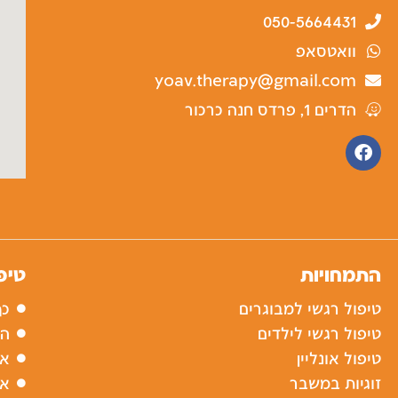
050-5664431
וואטסאפ
yoav.therapy@gmail.com
הדרים 1, פרדס חנה כרכור
F
a
c
e
b
o
o
k
התמחויות
טיפ
טיפול רגשי למבוגרים
כך
טיפול רגשי לילדים
הש
טיפול אונליין
אי
זוגיות במשבר
אי