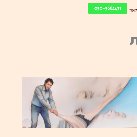
050-5664431
קשר
ת