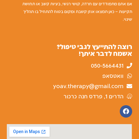
אם אתם מתמודדים עם חרדה, קושי רגשי, בעיות קשב או תחושת
תקיעות – כאן תמצאו אוזן קשבת ומקום בטוח להתחיל בו תהליך
שינוי.
רוצה להתייעץ לגבי טיפול?
אשמח לדבר איתך!
050-5664431
וואטסאפ
yoav.therapy@gmail.com
הדרים 1, פרדס חנה כרכור
F
a
c
e
b
o